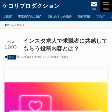
ケコリプロダクション
mail
menu
ご挨拶
事業内容のご紹介
当社の３つの強み
制作実績
ブログ
ホーム
求人
インスタ求人で求職者に共感して
2024
12/03
もらう投稿内容とは？
2024年11月20日
2024年12月3日
求人