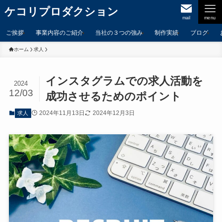
ケコリプロダクション
mail
menu
ご挨拶
事業内容のご紹介
当社の３つの強み
制作実績
ブログ
ホーム
求人
インスタグラムでの求人活動を
2024
12/03
成功させるためのポイント
2024年11月13日
2024年12月3日
求人